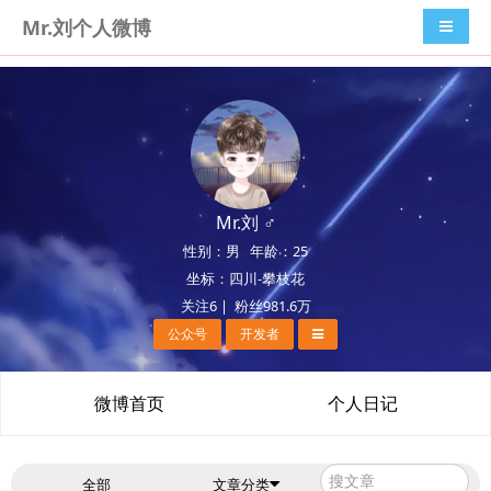
Mr.刘个人微博
导航切
Mr.刘 ♂
性别：男 年龄：25
坐标：四川-攀枝花
关注6 | 粉丝981.6万
公众号
开发者
微博首页
个人日记
全部
文章分类