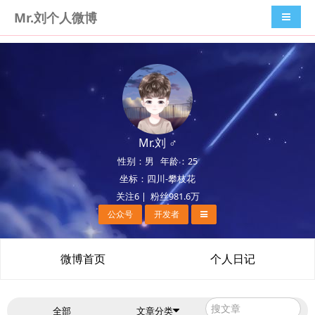
Mr.刘个人微博
导航切
Mr.刘 ♂
性别：男 年龄：25
坐标：四川-攀枝花
关注6 | 粉丝981.6万
公众号
开发者
微博首页
个人日记
全部
文章分类